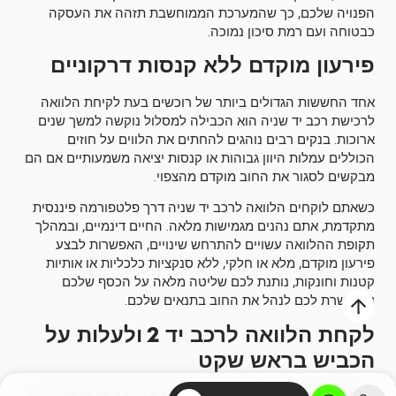
,
הפנויה שלכם
כך שהמערכת הממוחשבת תזהה את העסקה
.
כבטוחה ועם רמת סיכון נמוכה
פירעון מוקדם ללא קנסות דרקוניים
אחד החששות הגדולים ביותר של רוכשים בעת לקיחת הלוואה
לרכישת רכב יד שניה הוא הכבילה למסלול נוקשה למשך שנים
.
ארוכות
בנקים רבים נוהגים להחתים את הלווים על חוזים
הכוללים עמלות היוון גבוהות או קנסות יציאה משמעותיים אם הם
.
מבקשים לסגור את החוב מוקדם מהצפוי
כשאתם לוקחים הלוואה לרכב יד שניה דרך פלטפורמה פיננסית
,
.
,
מתקדמת
אתם נהנים מגמישות מלאה
החיים דינמיים
ובמהלך
,
תקופת ההלוואה עשויים להתרחש שינויים
האפשרות לבצע
,
,
פירעון מוקדם
מלא או חלקי
ללא סנקציות כלכליות או אותיות
,
קטנות וחונקות
נותנת לכם שליטה מלאה על הכסף שלכם
.
ומאפשרת לכם לנהל את החוב בתנאים שלכם
לקחת הלוואה לרכב יד
ולעלות על
2
הכביש בראש שקט