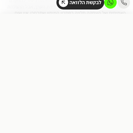
הלוואה לרכישת רכב יד שניה היא הדרך החכמה ביותר להתקדם
לבקשת הלוואה
,
לדגם הבא שלכם בלי לשלם ביוקר על ירידת הערך
אבל ההצלחה
.
האמיתית של העסקה תלויה בפתרון המימון שתבחרו
אין שום
,
סיבה להסתבך עם בירוקרטיה בנקאית מתישה
לחתום על חוזים
.
דרקוניים או לחנוק את מסגרת האשראי של המשפחה
המומחים של בינגו מעמידים לרשותכם מעטפת פיננסית
,
,
מתקדמת
עבור
מימון לרכב
שקופה ומותאמת אישית
שמביאה
.
אתכם אל הרכב הבא שלכם במסלול המהיר ביותר
אל תתפשרו
,
על פחות מהתנאים הטובים ביותר
צרו אתנו קשר כבר עכשיו
.
וקבלו הצעה משתלמת
שאלות ותשובות
איך לקבל מימון לרכב יד שניה בריבית
הכי נמוכה?
השגת הריבית האטרקטיבית ביותר עבור מימון לקניית
רכב יד שניה דורשת הצגת נתונים יציבים והשוואת שוק
.
מקיפה
ככל שהרכב משמש כבטוחה טובה ויכולת
.
,
ההחזר ברורה
העלויות יורדות