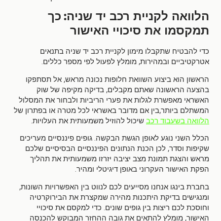
הלוואה לקניית רכב יד שניה
כך
:
תמקסמו את סיכויי האישור
כדי להבטיח שתקבלו מימון לקניית רכב יד שניה בתנאים
.
,
אטרקטיביים ובמהירות
מומלץ לפעול לפי מספר כללים
,
הראשון הוא ביצוע השוואת חלופות נכונה מראש
אל תסתפקו
,
בהצעה הראשונה שאתם מקבלים
בדיקה מקיפה של שוק
האשראי מאפשרת לגלות את פערי הריביות ולבחור את המסלול
,
המשתלם ביותר
בין אם מדובר באשראי לכל מטרה או בפתרון של
.
הלוואה בשעבוד רכב
שיכול להוזיל משמעותית את העלויות
.
הכלל השני נוגע לאופן הגשת הבקשה
גופים פיננסיים מעריכים
,
שקיפות וסדר
לכן הכנת הנתונים הפיננסיים הבסיסיים שלכם
מראש והצגת תמונת מצב יציבה יזרזו משמעותית את תהליך
.
הפקת האישור העקרוני באופן דיגיטלי ומהיר
,
בחברת בינגו אנחנו מסייעים לכם לנווט בין האפשרויות השונות
ומנגישים בדיקת היתכנות מהירה שמקצרת את הבירוקרטיה
.
וחוסכת לכם ריצות בין גופים שונים
כדי למקסם את סיכויי
,
האישור
מומלץ להתאים את גובה ההחזר המבוקש להכנסה