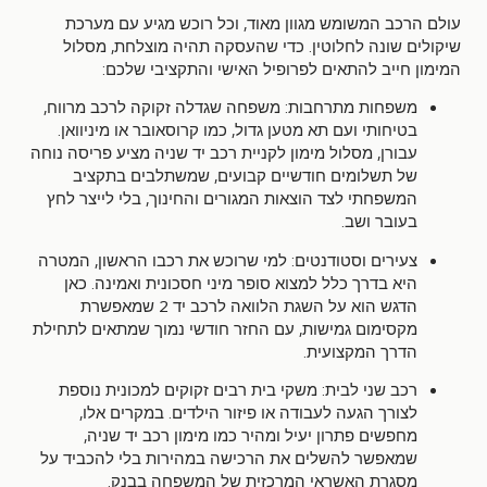
,
עולם הרכב המשומש מגוון מאוד
וכל רוכש מגיע עם מערכת
,
.
שיקולים שונה לחלוטין
כדי שהעסקה תהיה מוצלחת
מסלול
:
המימון חייב להתאים לפרופיל האישי והתקציבי שלכם
,
:
משפחות מתרחבות
משפחה שגדלה זקוקה לרכב מרווח
.
,
בטיחותי ועם תא מטען גדול
כמו קרוסאובר או מיניוואן
,
עבורן
מסלול מימון לקניית רכב יד שניה מציע פריסה נוחה
,
של תשלומים חודשיים קבועים
שמשתלבים בתקציב
,
המשפחתי לצד הוצאות המגורים והחינוך
בלי לייצר לחץ
.
בעובר ושב
,
:
צעירים וסטודנטים
למי שרוכש את רכבו הראשון
המטרה
.
היא בדרך כלל למצוא סופר מיני חסכונית ואמינה
כאן
2
הדגש הוא על השגת הלוואה לרכב יד
שמאפשרת
,
מקסימום גמישות
עם החזר חודשי נמוך שמתאים לתחילת
.
הדרך המקצועית
:
רכב שני לבית
משקי בית רבים זקוקים למכונית נוספת
,
.
לצורך הגעה לעבודה או פיזור הילדים
במקרים אלו
,
מחפשים פתרון יעיל ומהיר כמו מימון רכב יד שניה
שמאפשר להשלים את הרכישה במהירות בלי להכביד על
.
מסגרת האשראי המרכזית של המשפחה בבנק