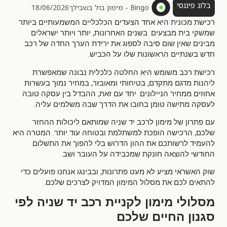
•
•
בלוג פיננסי
Bingo - מימון בול בשבילך
18/06/2026
רכישת מכונית היא אחד הצעדים הכלכליים המשמעותיים ביותר
,
.
שמשקי בית מבצעים
בשנים האחרונות
יותר ויותר ישראלים
מבינים שאין שום סיבה לספוג את ירידת הערך החדה של רכב
.
חדש בשנתיים הראשונות שלו על הכביש
רכישת רכב משומש היא החלטה כלכלית נבונה שמאפשרת
,
,
ליהנות מדגם מתקדם
בטיחותי ומאובזר
במחיר נמוך בעשרות
,
.
אחוזים ממחיר הניילונים
יחד עם זאת
ההבדל בין עסקה טובה
.
לעסקה מתישה טומן בחובו את הדרך שבה משלמים עליה
עם פתרון של מימון לרכב יד שניה שמותאם ליכולות ההחזר
.
,
שלכם
הרכישה הופכת למשתלמת ובטוחה עוד יותר
המטרה היא
להעמיד לרשותכם את ההון הדרוש בלי להפוך את התשלום
.
החודשי להוצאה חונקת שמכבידה על העובר ושב
,
שוק האשראי מציע לא מעט פתרונות
ובבינגו אנחנו פועלים כדי
.
להתאים לכם את מסלול המימון המדויק לצרכים שלכם
מסלולי מימון לקניית רכב יד שניה לפי
סגנון החיים שלכם